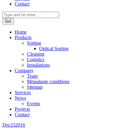
Contact
Search:
Home
Products
Sorting
Optical Sorting
Cleaning
Logistics
Installations
Company
Team
Metaalunie conditions
Sitemap
Services
News
Events
Projects
Contact
Dec
23
2016