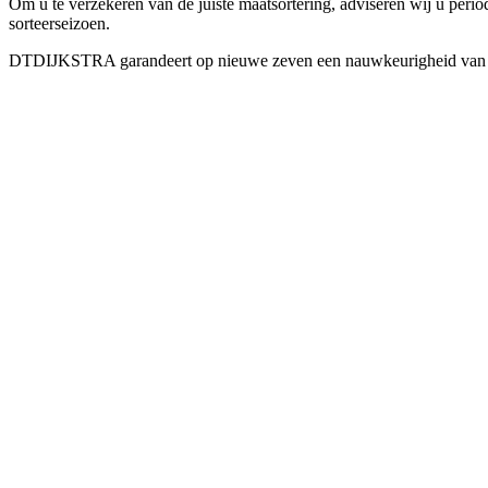
Om u te verzekeren van de juiste maatsortering, adviseren wij u peri
sorteerseizoen.
DTDIJKSTRA garandeert op nieuwe zeven een nauwkeurigheid van 0
Post
navigation