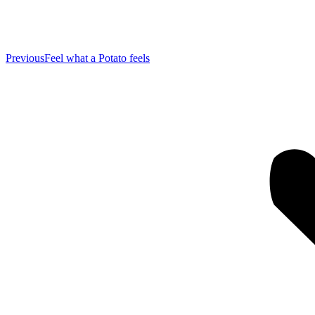
Previous
Previous
Feel what a Potato feels
post: