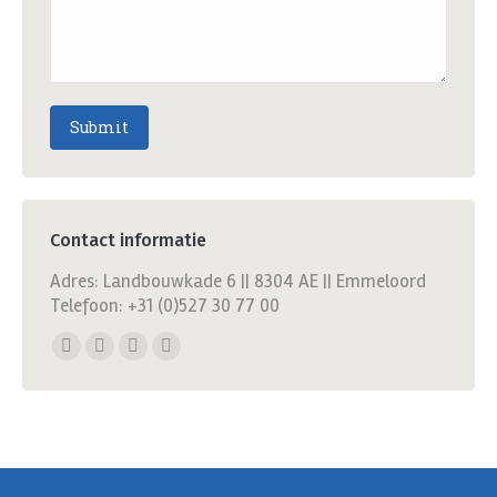
Submit
Contact informatie
Adres: Landbouwkade 6 || 8304 AE || Emmeloord
Telefoon: +31 (0)527 30 77 00
Find us on:
Facebook
X
YouTube
Linkedin
page
page
page
page
opens
opens
opens
opens
in
in
in
in
new
new
new
new