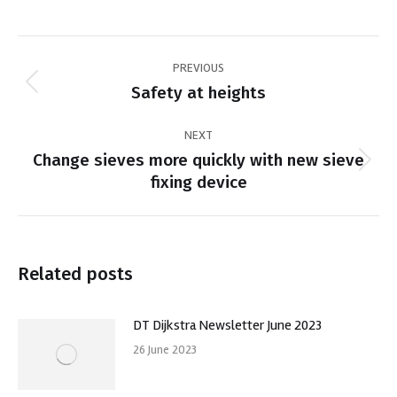
Post
PREVIOUS
navigation
Previous
Safety at heights
post:
NEXT
Change sieves more quickly with new sieve
Next
fixing device
post:
Related posts
DT Dijkstra Newsletter June 2023
26 June 2023