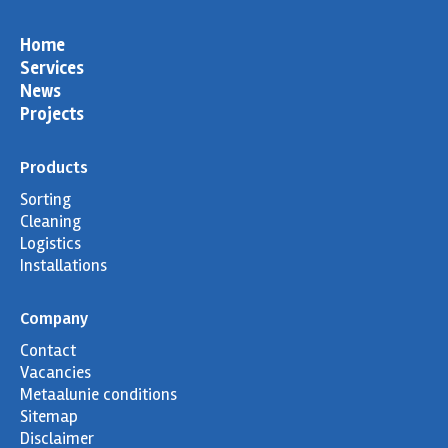
window
window
window
window
Home
Services
News
Projects
Products
Sorting
Cleaning
Logistics
Installations
Company
Contact
Vacancies
Metaalunie conditions
Sitemap
Disclaimer