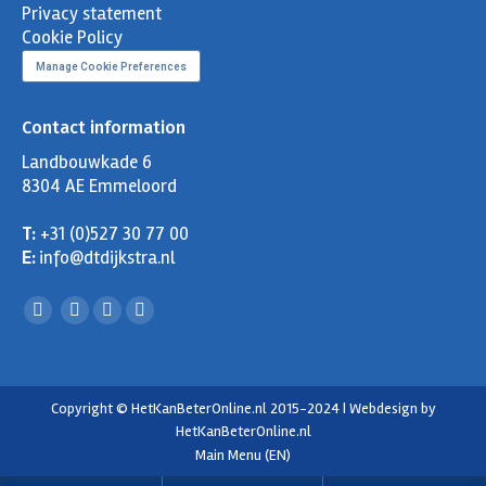
Privacy statement
Cookie Policy
Manage Cookie Preferences
Contact information
Landbouwkade 6
8304 AE Emmeloord
T:
+31 (0)527 30 77 00
E:
info@dtdijkstra.nl
Facebook
Linkedin
X
YouTube
page
page
page
page
opens
opens
opens
opens
in
in
in
in
Copyright © HetKanBeterOnline.nl 2015-2024 | Webdesign by
HetKanBeterOnline.nl
new
new
new
new
Main Menu (EN)
window
window
window
window