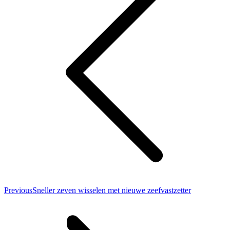
Previous
Previous
Sneller zeven wisselen met nieuwe zeefvastzetter
post: