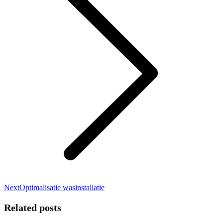
Next
Next
Optimalisatie wasinstallatie
post:
Related posts