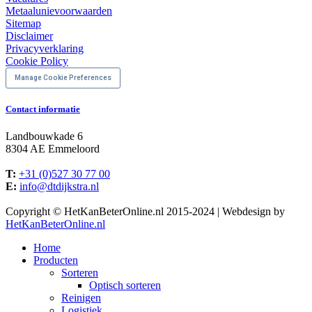
Metaalunievoorwaarden
Sitemap
Disclaimer
Privacyverklaring
Cookie Policy
Manage Cookie Preferences
Contact informatie
Landbouwkade 6
8304 AE Emmeloord
T:
+31 (0)527 30 77 00
E:
info@dtdijkstra.nl
Facebook
Linkedin
X
YouTube
Copyright © HetKanBeterOnline.nl 2015-2024 | Webdesign by
page
page
page
page
HetKanBeterOnline.nl
opens
opens
opens
opens
Home
in
in
in
in
Producten
new
new
new
new
Sorteren
window
window
window
window
Optisch sorteren
Reinigen
Logistiek