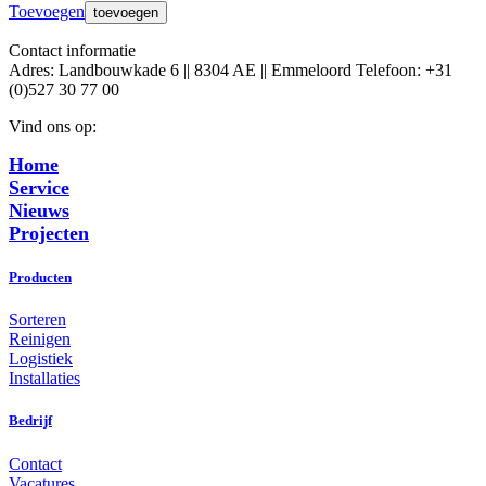
Toevoegen
Contact informatie
Adres: Landbouwkade 6 || 8304 AE || Emmeloord Telefoon: +31
(0)527 30 77 00
Vind ons op:
Facebook
X
YouTube
Linkedin
Home
page
page
page
page
Service
opens
opens
opens
opens
Nieuws
in
in
in
in
Projecten
new
new
new
new
window
window
window
window
Producten
Sorteren
Reinigen
Logistiek
Installaties
Bedrijf
Contact
Vacatures