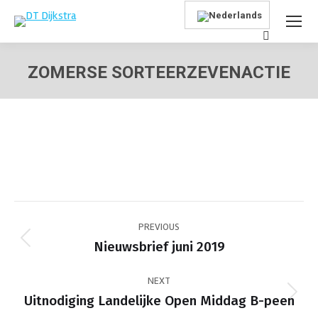
Search:
ZOMERSE SORTEERZEVENACTIE
Je bent hier:
Post
PREVIOUS
navigation
Previous
Nieuwsbrief juni 2019
post:
NEXT
Next
Uitnodiging Landelijke Open Middag B-peen
post: