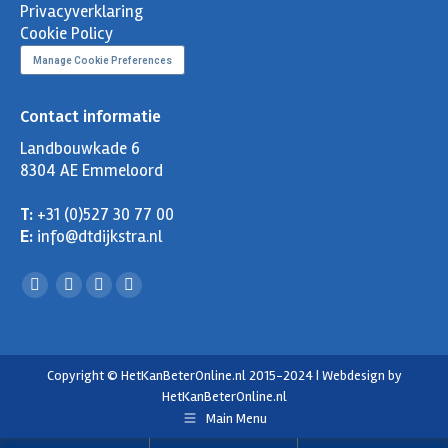
Privacyverklaring
Cookie Policy
Manage Cookie Preferences
Contact informatie
Landbouwkade 6
8304 AE Emmeloord
T:
+31 (0)527 30 77 00
E:
info@dtdijkstra.nl
Facebook
Linkedin
X
YouTube
page
page
page
page
opens
opens
opens
opens
in
in
in
in
Copyright © HetKanBeterOnline.nl 2015-2024 | Webdesign by
HetKanBeterOnline.nl
new
new
new
new
Main Menu
window
window
window
window