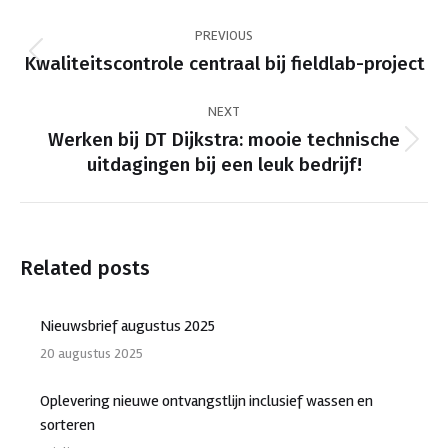
Post
PREVIOUS
navigation
Previous
Kwaliteitscontrole centraal bij fieldlab-project
post:
NEXT
Werken bij DT Dijkstra: mooie technische
Next
uitdagingen bij een leuk bedrijf!
post:
Related posts
Nieuwsbrief augustus 2025
20 augustus 2025
Oplevering nieuwe ontvangstlijn inclusief wassen en
sorteren