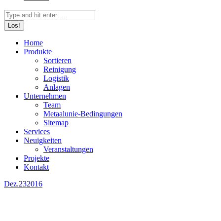
Search:
Home
Produkte
Sortieren
Reinigung
Logistik
Anlagen
Unternehmen
Team
Metaalunie-Bedingungen
Sitemap
Services
Neuigkeiten
Veranstaltungen
Projekte
Kontakt
Dez.
23
2016