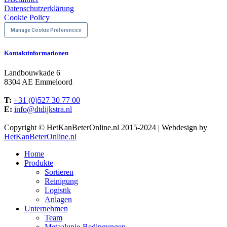
Datenschutzerklärung
Cookie Policy
Manage Cookie Preferences
Kontaktinformationen
Landbouwkade 6
8304 AE Emmeloord
T:
+31 (0)527 30 77 00
E:
info@dtdijkstra.nl
Facebook
Linkedin
X
YouTube
Copyright © HetKanBeterOnline.nl 2015-2024 | Webdesign by
page
page
page
page
HetKanBeterOnline.nl
opens
opens
opens
opens
Home
in
in
in
in
Produkte
new
new
new
new
Sortieren
window
window
window
window
Reinigung
Logistik
Anlagen
Unternehmen
Team
Metaalunie-Bedingungen