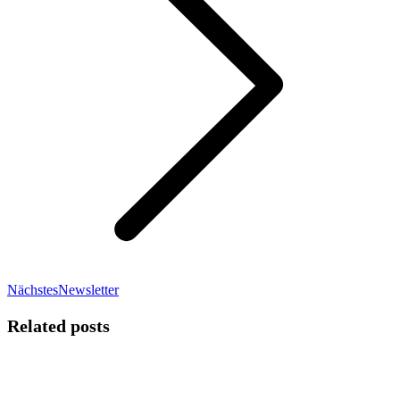
Nächster
Nächstes
Newsletter
Beitrag:
Related posts