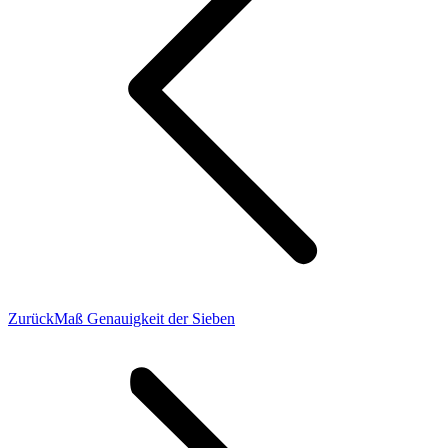
Vorheriger
Zurück
Maß Genauigkeit der Sieben
Beitrag: