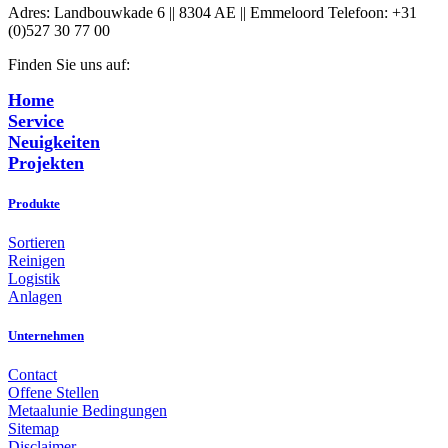
Adres: Landbouwkade 6 || 8304 AE || Emmeloord Telefoon: +31
(0)527 30 77 00
Finden Sie uns auf:
Facebook
X
YouTube
Linkedin
Home
page
page
page
page
Service
opens
opens
opens
opens
Neuigkeiten
in
in
in
in
Projekten
new
new
new
new
window
window
window
window
Produkte
Sortieren
Reinigen
Logistik
Anlagen
Unternehmen
Contact
Offene Stellen
Metaalunie Bedingungen
Sitemap
Disclaimer