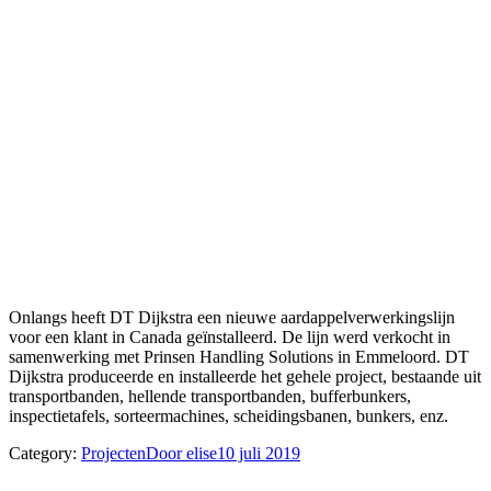
Onlangs heeft DT Dijkstra een nieuwe aardappelverwerkingslijn
voor een klant in Canada geïnstalleerd. De lijn werd verkocht in
samenwerking met Prinsen Handling Solutions in Emmeloord. DT
Dijkstra produceerde en installeerde het gehele project, bestaande uit
transportbanden, hellende transportbanden, bufferbunkers,
inspectietafels, sorteermachines, scheidingsbanen, bunkers, enz.
Category:
Projecten
Door
elise
10 juli 2019
Project