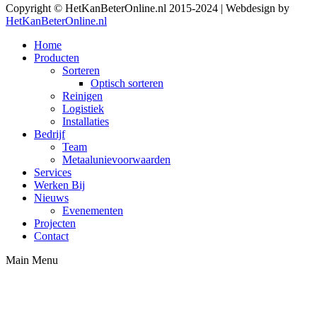
Facebook
Linkedin
X
YouTube
Copyright © HetKanBeterOnline.nl 2015-2024 | Webdesign by
page
page
page
page
HetKanBeterOnline.nl
opens
opens
opens
opens
Home
in
in
in
in
Producten
new
new
new
new
Sorteren
window
window
window
window
Optisch sorteren
Reinigen
Logistiek
Installaties
Bedrijf
Team
Metaalunievoorwaarden
Services
Werken Bij
Nieuws
Evenementen
Projecten
Contact
Main Menu
t
T