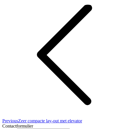
navigation
Previous
Previous
Zeer compacte lay-out met elevator
project:
Contactformulier