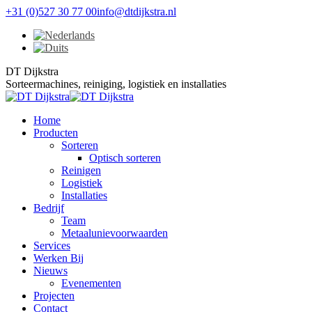
Skip
+31 (0)527 30 77 00
info@dtdijkstra.nl
to
Facebook
Linkedin
X
YouTube
content
page
page
page
page
opens
opens
opens
opens
DT Dijkstra
in
in
in
in
Sorteermachines, reiniging, logistiek en installaties
new
new
new
new
window
window
window
window
Home
Producten
Sorteren
Optisch sorteren
Reinigen
Logistiek
Installaties
Bedrijf
Team
Metaalunievoorwaarden
Services
Werken Bij
Nieuws
Evenementen
Projecten
Contact