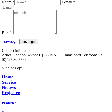
Naam *
E-mail *
Bericht
Toevoegen
Contact informatie
Adres: Landbouwkade 6 || 8304 AE || Emmeloord Telefoon: +31
(0)527 30 77 00
Vind ons op:
Facebook
X
YouTube
Linkedin
Home
page
page
page
page
Service
opens
opens
opens
opens
Nieuws
in
in
in
in
Projecten
new
new
new
new
window
window
window
window
Producten