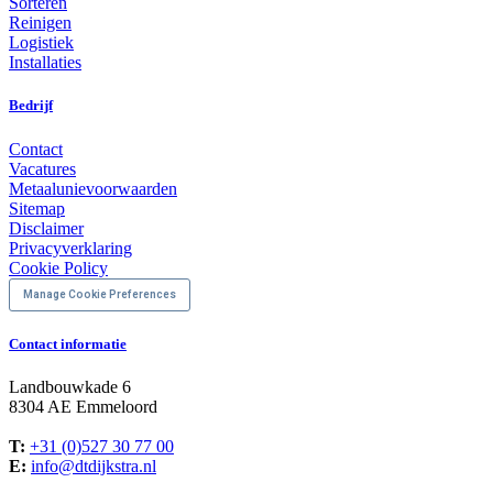
Sorteren
Reinigen
Logistiek
Installaties
Bedrijf
Contact
Vacatures
Metaalunievoorwaarden
Sitemap
Disclaimer
Privacyverklaring
Cookie Policy
Manage Cookie Preferences
Contact informatie
Landbouwkade 6
8304 AE Emmeloord
T:
+31 (0)527 30 77 00
E:
info@dtdijkstra.nl