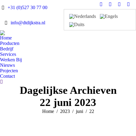
Facebook
Linkedin
X
You
+31 (0)527 30 77 00
page
page
page
pag
opens
opens
opens
ope
info@dtdijkstra.nl
in
in
in
in
new
new
new
ne
Home
window
window
window
win
Producten
Bedrijf
Services
Werken Bij
Nieuws
Projecten
Contact
Search:
Dagelijkse Archieven
22 juni 2023
Je bent hier:
Home
2023
juni
22