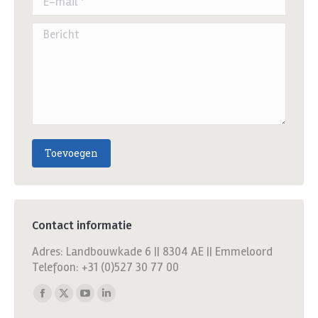
Bericht
Toevoegen
Contact informatie
Adres: Landbouwkade 6 || 8304 AE || Emmeloord
Telefoon: +31 (0)527 30 77 00
Vind ons op:
Facebook
X
YouTube
Linkedin