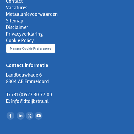
Contact
Vacatures
Metaalunievoorwaarden
Sitemap
Disclaimer
Privacyverklaring
Cookie Policy
Manage Cookie Preferences
Contact informatie
Landbouwkade 6
8304 AE Emmeloord
T:
+31 (0)527 30 77 00
E:
info@dtdijkstra.nl
Facebook
Linkedin
X
YouTube
page
page
page
page