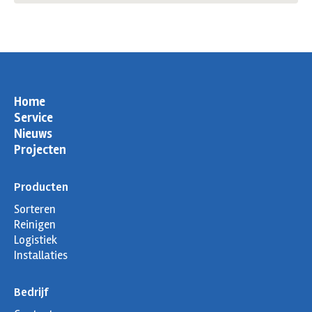
page
page
page
page
opens
opens
opens
opens
in
in
in
in
new
new
new
new
window
window
window
window
Home
Service
Nieuws
Projecten
Producten
Sorteren
Reinigen
Logistiek
Installaties
Bedrijf